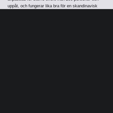
uppåt, och fungerar lika bra för en skandinavisk
som en internationell publik.
För bokning och information kontakta:
Uffe Andersson
uffe.andersson@2entertain.com
PRESSMATERIAL
Wallmans Stockholm är en del av Wallmans Group Nordic,
som ingår i upplevelsekoncernen Moment Group – en av