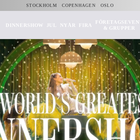
STOCKHOLM
COPENHAGEN
OSLO
FÖRETAGSEVEN
DINNERSHOW
JUL
NYÅR
FIRA
& GRUPPER