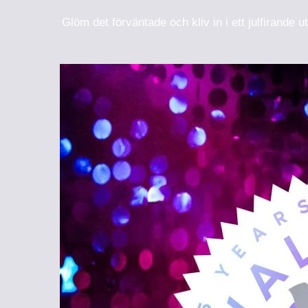
Glöm det förväntade och kliv in i ett julfiran