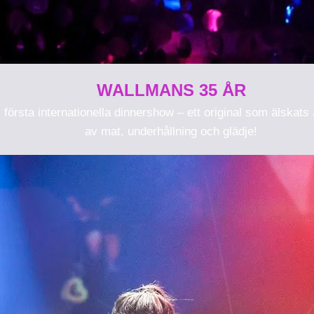
WALLMANS 35 ÅR
rsta internationella dinnershow – ett original som älskats av
av mat, underhållning och glädje!