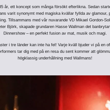
 35 år, ett koncept som många försökt efterlikna. Sedan star
ans varit synonymt med magiska kvällar fyllda av glamour, 
llning. Tillsammans med vår nuvarande VD Mikael Gordon-So
Peter Björk, skapade grundaren Hasse Wallman det banbrytan
Dinnershow – en perfekt fusion av mat, musik och magi.
ter i tre länder kan inte ha fel! Varje kväll bjuder vi på en 
performers tar dig med på en resa du sent kommer att glömma
högklassig underhållning med Wallmans!