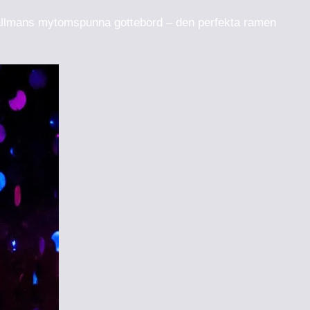
 Wallmans mytomspunna gottebord – den perfekta ramen