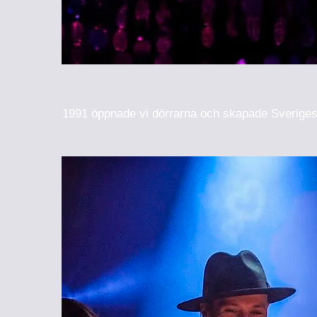
1991 öppnade vi dörrarna och skapade Sveriges fö