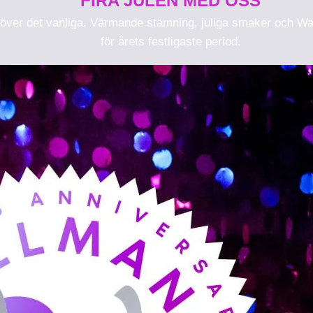
FIRA JULEN MED OSS
de utöver det vanliga. Värmande stämning, juliga smaker och
för årets festligaste period.