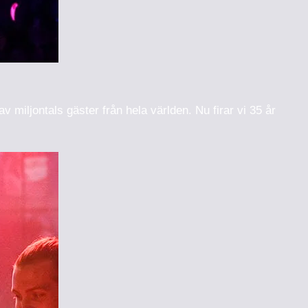
 miljontals gäster från hela världen. Nu firar vi 35 år