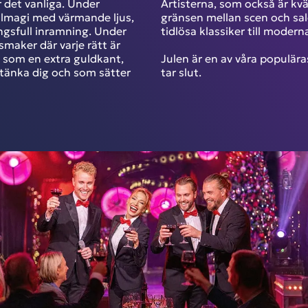
r det vanliga. Under
Artisterna, som också är kv
ulmagi med värmande ljus,
gränsen mellan scen och sal
ngsfull inramning. Under
tidlösa klassiker till moderna
maker där varje rätt är
, som en extra guldkant,
Julen är en av våra populära
änka dig och som sätter
tar slut.