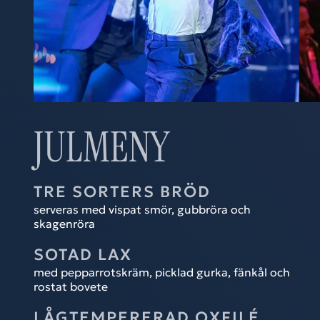
JULMENY
TRE SORTERS BRÖD
serveras med vispat smör, gubbröra och
skagenröra
SOTAD LAX
med pepparrotskräm, picklad gurka, fänkål och
rostat bovete
LÅGTEMPERERAD OXFILÉ