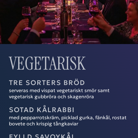
VEGETARISK
TRE SORTERS BRÖD
serveras med vispat vegetariskt smör samt
vegetarisk gubbröra och skagenröra
SOTAD KÅLRABBI
med pepparrotskräm, picklad gurka, fänkål, rostat
bovete och krispig tångkaviar
FYLLD SAVOYKÅL