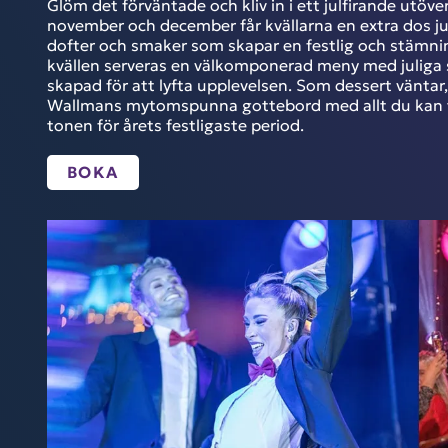
Glöm det förväntade och kliv in i ett julfirande utöve
november och december får kvällarna en extra dos j
dofter och smaker som skapar en festlig och stämni
kvällen serveras en välkomponerad meny med juliga s
skapad för att lyfta upplevelsen. Som dessert väntar
Wallmans mytomspunna gottebord med allt du kan t
tonen för årets festligaste period.
BOKA