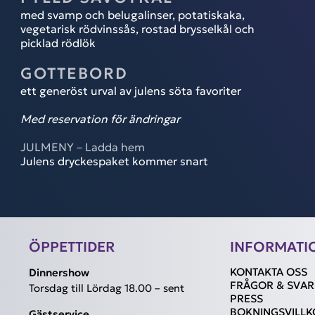
med svamp och belugalinser, potatiskaka,
vegetarisk rödvinssås, rostad brysselkål och
picklad rödlök
GOTTEBORD
ett generöst urval av julens söta favoriter
Med reservation för ändringar
JULMENY – Ladda hem
Julens dryckespaket kommer snart
ÖPPETTIDER
INFORMATI
KONTAKTA OSS
Dinnershow
FRÅGOR & SVAR
Torsdag till Lördag 18.00 – sent
PRESS
BOKNINGSVILLK
Gästservice