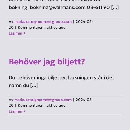
bokning: bokning@wallmans.com 08-611 90 [...]
Av
maria.kato@momentgroup.com
|
2024-05-
för
20
|
Kommentarer inaktiverade
Hur
Läs mer
gör
jag
för
att
Behöver jag biljett?
boka
biljetter?
Du behöver inga biljetter, bokningen står i det
namn du [...]
Av
maria.kato@momentgroup.com
|
2024-05-
för
20
|
Kommentarer inaktiverade
Behöver
Läs mer
jag
biljett?