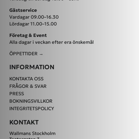
Gästservice
Vardagar 09.00–16.30
Lördagar 11.00–15.00
Företag & Event
Alla dagar i veckan efter era önskemål
ÖPPETTIDER →
INFORMATION
KONTAKTA OSS
FRÅGOR & SVAR
PRESS
BOKNINGSVILLKOR
INTEGRITETSPOLICY
KONTAKT
Wallmans Stockholm