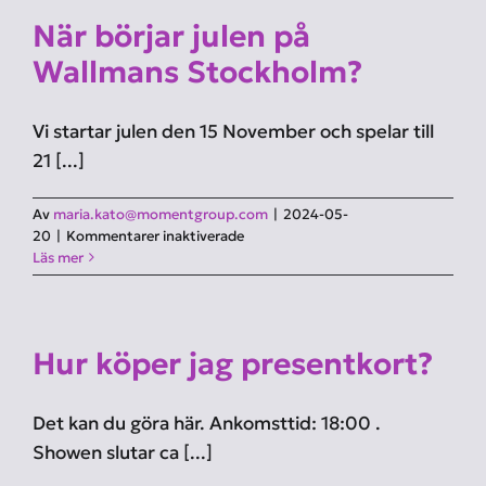
När börjar julen på
Wallmans Stockholm?
Vi startar julen den 15 November och spelar till
21 [...]
Av
maria.kato@momentgroup.com
|
2024-05-
för
20
|
Kommentarer inaktiverade
När
Läs mer
börjar
julen
på
Wallmans
Hur köper jag presentkort?
Stockholm?
Det kan du göra här. Ankomsttid: 18:00 .
Showen slutar ca [...]