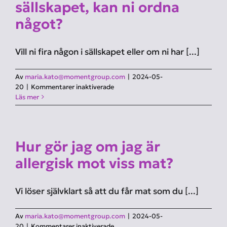
kvällen?
sällskapet, kan ni ordna
något?
Vill ni fira någon i sällskapet eller om ni har [...]
Av
maria.kato@momentgroup.com
|
2024-05-
för
20
|
Kommentarer inaktiverade
Jag
Läs mer
vill
fira
någon
i
Hur gör jag om jag är
sällskapet,
kan
allergisk mot viss mat?
ni
ordna
något?
Vi löser självklart så att du får mat som du [...]
Av
maria.kato@momentgroup.com
|
2024-05-
för
20
|
Kommentarer inaktiverade