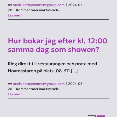
Av
maria.kato@momentgroup.com
|
2024-05-
för
20
|
Kommentarer inaktiverade
Hur
Läs mer
köper
jag
presentkort?
Hur bokar jag efter kl. 12:00
samma dag som showen?
Ring direkt till restaurangen och prata med
Hovmästaren på plats. 08-611 [...]
Av
maria.kato@momentgroup.com
|
2024-05-
för
20
|
Kommentarer inaktiverade
Hur
Läs mer
bokar
jag
efter
kl.