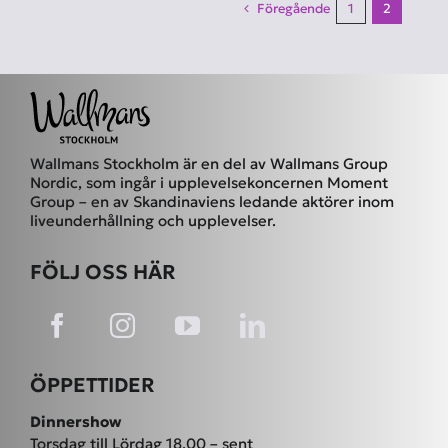
Föregående
1
2
12:00
samma
dag
som
showen?
Wallmans Stockholm är en del av Wallmans Group
Nordic, som ingår i upplevelsekoncernen Moment
Group – en av Skandinaviens ledande aktörer inom
liveunderhållning och upplevelser.
FÖLJ OSS HÄR
ÖPPETTIDER
Dinnershow
Torsdag till Lördag 18.00 – sent