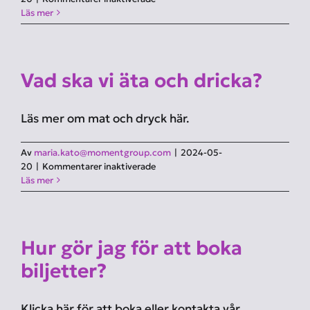
Hur
Läs mer
gör
jag
om
jag
Vad ska vi äta och dricka?
är
allergisk
mot
Läs mer om mat och dryck här.
viss
mat?
Av
maria.kato@momentgroup.com
|
2024-05-
för
20
|
Kommentarer inaktiverade
Vad
Läs mer
ska
vi
äta
och
Hur gör jag för att boka
dricka?
biljetter?
Klicka här för att boka eller kontakta vår