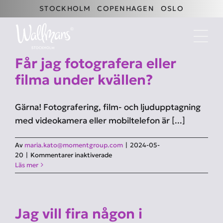
Fortsätt
STOCKHOLM
COPENHAGEN
OSLO
till
innehållet
Får jag fotografera eller
filma under kvällen?
Gärna! Fotografering, film- och ljudupptagning
med videokamera eller mobiltelefon är [...]
Av
maria.kato@momentgroup.com
|
2024-05-
för
20
|
Kommentarer inaktiverade
Får
Läs mer
jag
fotografera
eller
filma
Jag vill fira någon i
under