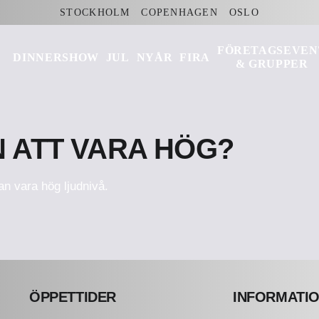
STOCKHOLM
COPENHAGEN
OSLO
FÖRETAGSEVEN
DINNERSHOW
JUL
NYÅR
FIRA
& GRUPPER
 ATT VARA HÖG?
n vara hög ljudnivå.
ÖPPETTIDER
INFORMATI